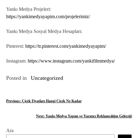
Yankı Medya Projeleri:
https://yankimedyayapim.com/projelerimiz/
Yankı Medya Sosyal Medya Hesapları:
Pinterest:
https://tr.pinterest.com/yankimedyayapim/
Instagram:
https://www.instagram.com/yankifilmmedya/
Posted in
Uncategorized
Y
Previous:
Çiçek Fiyatları Hangi Çiçek Ne Kadar
a
Next:
Yankı Medya Yapım ve Yaratıcı Reklamcılığın Geleceği
z
Ara
ı