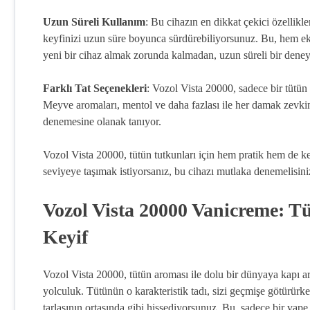
Uzun Süreli Kullanım
: Bu cihazın en dikkat çekici özellikl
keyfinizi uzun süre boyunca sürdürebiliyorsunuz. Bu, hem e
yeni bir cihaz almak zorunda kalmadan, uzun süreli bir dene
Farklı Tat Seçenekleri
: Vozol Vista 20000, sadece bir tütün 
Meyve aromaları, mentol ve daha fazlası ile her damak zevkine 
denemesine olanak tanıyor.
Vozol Vista 20000, tütün tutkunları için hem pratik hem de key
seviyeye taşımak istiyorsanız, bu cihazı mutlaka denemelisini
Vozol Vista 20000 Vanicreme: T
Keyif
Vozol Vista 20000, tütün aroması ile dolu bir dünyaya kapı ara
yolculuk. Tütünün o karakteristik tadı, sizi geçmişe götürürken
tarlasının ortasında gibi hissediyorsunuz. Bu, sadece bir vape