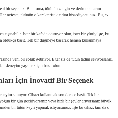
deal bir seçenek. Bu aroma, tütünün zengin ve derin notalarını
Her nefeste, tütünün o karakteristik tadını hissediyorsunuz. Bu, e-
taşınabilir. İster bir kafede oturuyor olun, ister bir yürüyüşte, bu
ı da oldukça basit. Tek bir düğmeye basarak hemen kullanmaya
ında yeni bir soluk getiriyor. Eğer siz de tütün tadını seviyorsanız,
i bir deneyim yaşamak için hazır olun!
ları İçin İnovatif Bir Seçenek
 deneyim sunuyor. Cihazı kullanmak son derece basit. Tek bir
oğun bir gün geçiriyorsanız veya hızlı bir şeyler arıyorsanız büyük
niden bir tütün keyfi yapmak istiyorsunuz. İşte bu cihaz, tam da o