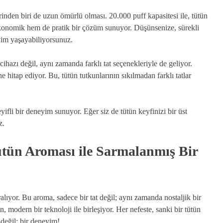
erinden biri de uzun ömürlü olması. 20.000 puff kapasitesi ile, tütün
konomik hem de pratik bir çözüm sunuyor. Düşünsenize, sürekli
yim yaşayabiliyorsunuz.
cihazı değil, aynı zamanda farklı tat seçenekleriyle de geliyor.
hitap ediyor. Bu, tütün tutkunlarının sıkılmadan farklı tatlar
ifli bir deneyim sunuyor. Eğer siz de tütün keyfinizi bir üst
z.
ütün Aroması ile Sarmalanmış Bir
lıyor. Bu aroma, sadece bir tat değil; aynı zamanda nostaljik bir
, modern bir teknoloji ile birleşiyor. Her nefeste, sanki bir tütün
 değil; bir deneyim!