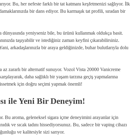
or. Bu, her nefeste farklı bir tat katmanı keşfetmenizi sağlıyor. İlk
amaklarınızda bir dans ediyor. Bu karmaşık tat profili, sıradan bir
ara dünyasında yeniyseniz bile, bu ürünü kullanmak oldukça basit.
nınızda taşıyabilir ve istediğiniz zaman keyfini çıkarabilirsiniz.
ani, arkadaşlarınızla bir araya geldiğinizde, buhar bulutlarıyla dolu
a az zararlı bir alternatif sunuyor. Vozol Vista 20000 Vanicreme
 karşılayarak, daha sağlıklı bir yaşam tarzına geçiş yapmalarına
 hissetmek için doğru seçimi yapmak önemli!
ı ile Yeni Bir Deneyim!
r. Bu aroma, geleneksel sigara içme deneyimini arayanlar için
nıdık ve sıcak tadını hissediyorsunuz. Bu, sadece bir vaping cihazı
unluğu ve kalitesiyle sizi sarıyor.