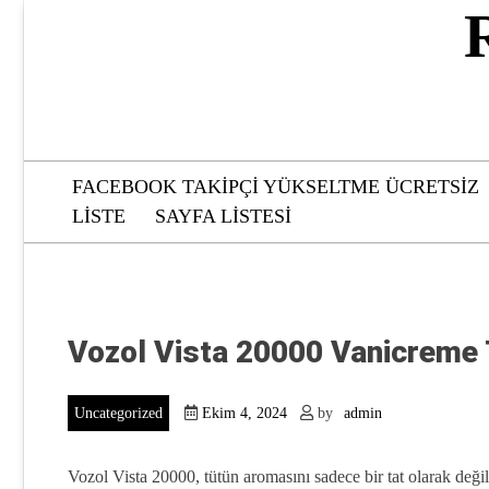
Skip
to
content
FACEBOOK TAKIPÇI YÜKSELTME ÜCRETSIZ
LISTE
SAYFA LISTESI
Vozol Vista 20000 Vanicreme
Uncategorized
Ekim 4, 2024
by
admin
Vozol Vista 20000, tütün aromasını sadece bir tat olarak değil