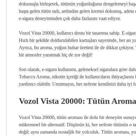
dokunuşla birleşerek, tütünün yoğunluğunu dengelemeyi başarıy
başta gelen tütün tadı, ardından gelen kremsi dokunuş, adeta d
e-sigara deneyiminden çok daha fazlasını vaat ediyor.
Vozol Vista 20000, kullanıcı dostu bir tasarıma sahip. E-sig
Hızlı bir şekilde doldurulabilen kartuşları sayesinde, her an ya
Ayrıca, bu aroma, yoğun buhar üretimi ile de dikkat çekiyor. Y
bir atmosfer yaratmak hiç de zor değil!
Son olarak, e-sigara kullanımı, geleneksel sigaralara göre dah
Tobacco Aroma, nikotin içeriği ile kullanıcıların ihtiyaçlarını
yardımcı olabilir. Unutmayın, her nefeste kendinizi daha iyi
Vozol Vista 20000: Tütün Aromas
Vozol Vista 20000, tütün aroması ile dolu bir deneyim sunuyo
mükemmel bir alternatif. Düşünün ki, her nefeste tütünün o ta
değil; aynı zamanda nostaljik bir yolculuk. Tütün aroması, yoğ