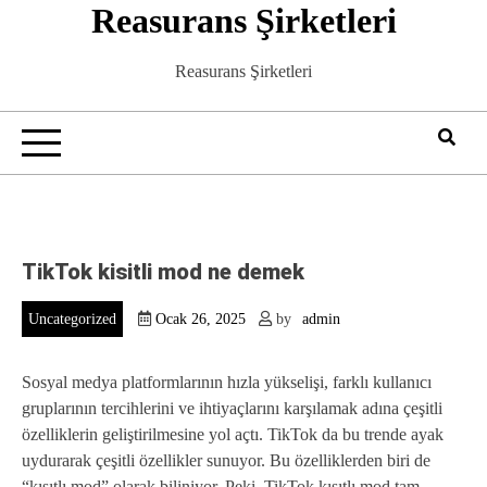
Reasurans Şirketleri
Skip
to
content
Reasurans Şirketleri
TikTok kisitli mod ne demek
Uncategorized
Ocak 26, 2025
by
admin
Sosyal medya platformlarının hızla yükselişi, farklı kullanıcı
gruplarının tercihlerini ve ihtiyaçlarını karşılamak adına çeşitli
özelliklerin geliştirilmesine yol açtı. TikTok da bu trende ayak
uydurarak çeşitli özellikler sunuyor. Bu özelliklerden biri de
“kısıtlı mod” olarak biliniyor. Peki, TikTok kısıtlı mod tam