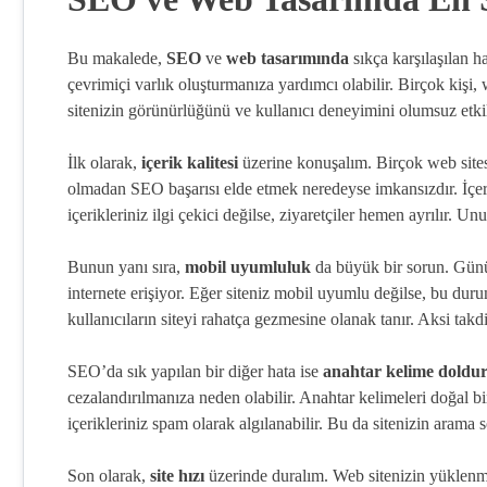
Bu makalede,
SEO
ve
web tasarımında
sıkça karşılaşılan ha
çevrimiçi varlık oluşturmanıza yardımcı olabilir. Birçok kişi, 
sitenizin görünürlüğünü ve kullanıcı deneyimini olumsuz etkile
İlk olarak,
içerik kalitesi
üzerine konuşalım. Birçok web sitesi
olmadan SEO başarısı elde etmek neredeyse imkansızdır. İçeriği
içerikleriniz ilgi çekici değilse, ziyaretçiler hemen ayrılır. Un
Bunun yanı sıra,
mobil uyumluluk
da büyük bir sorun. Günü
internete erişiyor. Eğer siteniz mobil uyumlu değilse, bu dur
kullanıcıların siteyi rahatça gezmesine olanak tanır. Aksi takd
SEO’da sık yapılan bir diğer hata ise
anahtar kelime doldu
cezalandırılmanıza neden olabilir. Anahtar kelimeleri doğal bir
içerikleriniz spam olarak algılanabilir. Bu da sitenizin arama 
Son olarak,
site hızı
üzerinde duralım. Web sitenizin yüklenme 