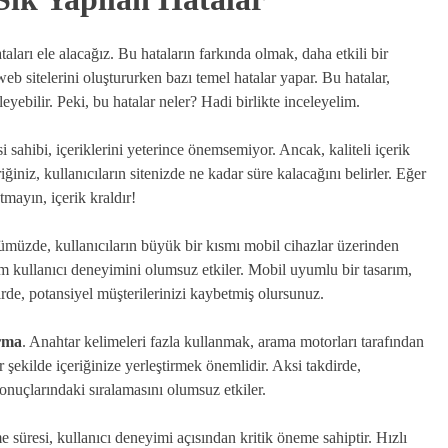
taları ele alacağız. Bu hataların farkında olmak, daha etkili bir
web sitelerini oluştururken bazı temel hatalar yapar. Bu hatalar,
yebilir. Peki, bu hatalar neler? Hadi birlikte inceleyelim.
 sahibi, içeriklerini yeterince önemsemiyor. Ancak, kaliteli içerik
niz, kullanıcıların sitenizde ne kadar süre kalacağını belirler. Eğer
utmayın, içerik kraldır!
müzde, kullanıcıların büyük bir kısmı mobil cihazlar üzerinden
um kullanıcı deneyimini olumsuz etkiler. Mobil uyumlu bir tasarım,
irde, potansiyel müşterilerinizi kaybetmiş olursunuz.
rma
. Anahtar kelimeleri fazla kullanmak, arama motorları tarafından
 şekilde içeriğinize yerleştirmek önemlidir. Aksi takdirde,
sonuçlarındaki sıralamasını olumsuz etkiler.
süresi, kullanıcı deneyimi açısından kritik öneme sahiptir. Hızlı