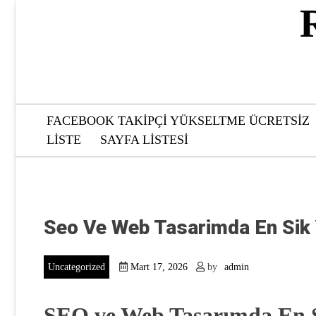
Skip
to
content
FACEBOOK TAKIPÇI YÜKSELTME ÜCRETSIZ
LISTE
SAYFA LISTESI
Seo Ve Web Tasarimda En Sik 
Uncategorized
Mart 17, 2026
by
admin
SEO ve Web Tasarımda En S