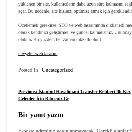
yüklenen bir site, kullanıcıların daha uzun süre kalmasını sağl
açar. Bu nedenle, site hızınızı optimize etmek için gerekli adım
Özetlemek gerekirse, SEO ve web tasarımında dikkat edilmesi
olarak kendinizi geliştirmeli ve güncel kalmalısınız. Unutmayın
olabilir. Bu yüzden, her zaman dikkatli olun!
nevşehir web tasarım
Posted in
Uncategorized
Previous:
İstanbul Havalimani Transfer Rehberi İlk Kez
Y
Gelenler İcin Bilmeniz Ge
a
z
Bir yanıt yazın
ı
E-posta adresiniz yayınlanmayacak.
Gerekli alanlar