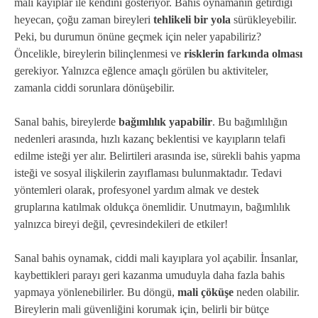
mali kayıplar ile kendini gösteriyor. Bahis oynamanın getirdiği
heyecan, çoğu zaman bireyleri
tehlikeli bir yola
sürükleyebilir.
Peki, bu durumun önüne geçmek için neler yapabiliriz?
Öncelikle, bireylerin bilinçlenmesi ve
risklerin farkında olması
gerekiyor. Yalnızca eğlence amaçlı görülen bu aktiviteler,
zamanla ciddi sorunlara dönüşebilir.
Sanal bahis, bireylerde
bağımlılık yapabilir
. Bu bağımlılığın
nedenleri arasında, hızlı kazanç beklentisi ve kayıpların telafi
edilme isteği yer alır. Belirtileri arasında ise, sürekli bahis yapma
isteği ve sosyal ilişkilerin zayıflaması bulunmaktadır. Tedavi
yöntemleri olarak, profesyonel yardım almak ve destek
gruplarına katılmak oldukça önemlidir. Unutmayın, bağımlılık
yalnızca bireyi değil, çevresindekileri de etkiler!
Sanal bahis oynamak, ciddi mali kayıplara yol açabilir. İnsanlar,
kaybettikleri parayı geri kazanma umuduyla daha fazla bahis
yapmaya yönlenebilirler. Bu döngü,
mali çöküşe
neden olabilir.
Bireylerin mali güvenliğini korumak için, belirli bir bütçe