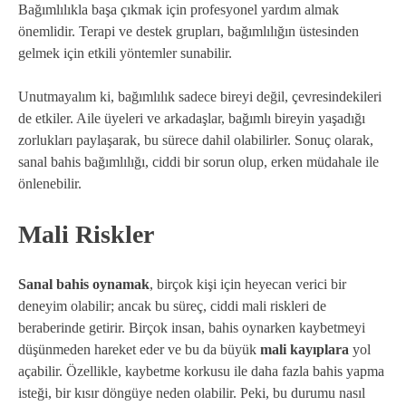
Bağımlılıkla başa çıkmak için profesyonel yardım almak
önemlidir. Terapi ve destek grupları, bağımlılığın üstesinden
gelmek için etkili yöntemler sunabilir.
Unutmayalım ki, bağımlılık sadece bireyi değil, çevresindekileri
de etkiler. Aile üyeleri ve arkadaşlar, bağımlı bireyin yaşadığı
zorlukları paylaşarak, bu sürece dahil olabilirler. Sonuç olarak,
sanal bahis bağımlılığı, ciddi bir sorun olup, erken müdahale ile
önlenebilir.
Mali Riskler
Sanal bahis oynamak
, birçok kişi için heyecan verici bir
deneyim olabilir; ancak bu süreç, ciddi mali riskleri de
beraberinde getirir. Birçok insan, bahis oynarken kaybetmeyi
düşünmeden hareket eder ve bu da büyük
mali kayıplara
yol
açabilir. Özellikle, kaybetme korkusu ile daha fazla bahis yapma
isteği, bir kısır döngüye neden olabilir. Peki, bu durumu nasıl