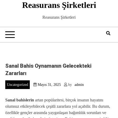
Reasurans Şirketleri
Skip
to
content
Reasurans Şirketleri
Sanal Bahis Oynamanın Gelecekteki
Zararları
Uncategorized
Mayıs 31, 2025
by
admin
Sanal bahislerin
artan popülaritesi, birçok insanın hayatını
olumsuz etkileyebilecek çeşitli zararlara yol açabilir. Bu durum,
özellikle gençler arasında yaygınlaşan bağımlılık sorunları ve