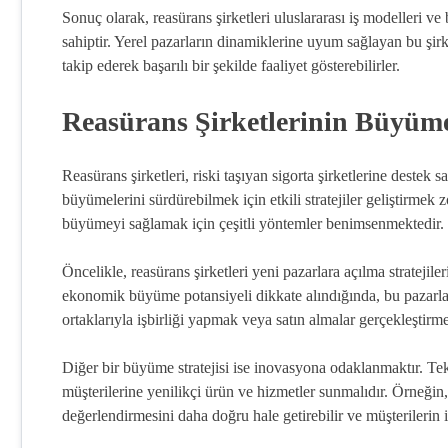
Sonuç olarak, reasürans şirketleri uluslararası iş modelleri ve 
sahiptir. Yerel pazarların dinamiklerine uyum sağlayan bu şir
takip ederek başarılı bir şekilde faaliyet gösterebilirler.
Reasürans Şirketlerinin Büyüme 
Reasürans şirketleri, riski taşıyan sigorta şirketlerine destek s
büyümelerini sürdürebilmek için etkili stratejiler geliştirmek 
büyümeyi sağlamak için çeşitli yöntemler benimsenmektedir.
Öncelikle, reasürans şirketleri yeni pazarlara açılma stratejil
ekonomik büyüme potansiyeli dikkate alındığında, bu pazarlar
ortaklarıyla işbirliği yapmak veya satın almalar gerçekleştirm
Diğer bir büyüme stratejisi ise inovasyona odaklanmaktır. Tekno
müşterilerine yenilikçi ürün ve hizmetler sunmalıdır. Örneğin, 
değerlendirmesini daha doğru hale getirebilir ve müşterilerin i