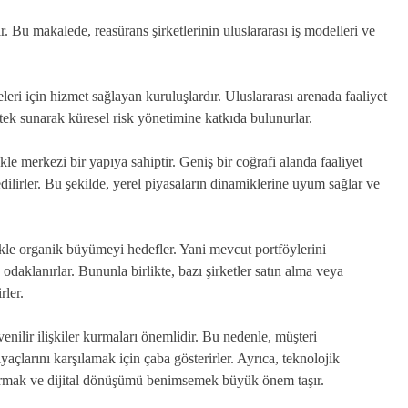
ir. Bu makalede, reasürans şirketlerinin uluslararası iş modelleri ve
meleri için hizmet sağlayan kuruluşlardır. Uluslararası arenada faaliyet
estek sunarak küresel risk yönetimine katkıda bulunurlar.
ikle merkezi bir yapıya sahiptir. Geniş bir coğrafi alanda faaliyet
 edilirler. Bu şekilde, yerel piyasaların dinamiklerine uyum sağlar ve
likle organik büyümeyi hedefler. Yani mevcut portföylerini
odaklanırlar. Bununla birlikte, bazı şirketler satın alma veya
rler.
venilir ilişkiler kurmaları önemlidir. Bu nedenle, müşteri
açlarını karşılamak için çaba gösterirler. Ayrıca, teknolojik
rtırmak ve dijital dönüşümü benimsemek büyük önem taşır.