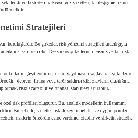
 şekillendiren faktörlerdir. Reasürans şirketleri, bu değişime uyum
ürdürmelidir.
etimi Stratejileri
n kuruluşlardır. Bu şirketler, risk yönetimi stratejileri aracılığıyla
rumalarına yardımcı olur. Reasürans şirketlerinin başarısı, etkili risk
emini kullanır. Çeşitlendirme, riskin yayılmasını sağlayarak şirketlerin
rneğin, deprem, fırtına veya terör saldırısı gibi olayların olasılığına
olmak, riski azaltabilir ve finansal stabiliteyi artırabilir.
e özel risk profilleri oluşturur. Bu, analitik modellerin kullanımını
ktirir. Bu şekilde, şirketler risk düzeyini belirler ve uygun primleri
ecekteki risklerin öngörülmesine yardımcı olabilir ve şirketin stratejik