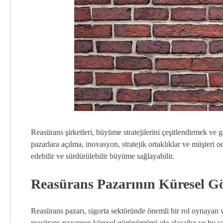
Reasürans şirketleri, büyüme stratejilerini çeşitlendirmek ve ge
pazarlara açılma, inovasyon, stratejik ortaklıklar ve müşteri oda
edebilir ve sürdürülebilir büyüme sağlayabilir.
Reasürans Pazarının Küresel 
Reasürans pazarı, sigorta sektöründe önemli bir rol oynayan ve
reasürans pazarının küresel görünümünü ele alacağız ve bu se