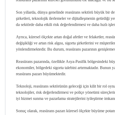
Son yıllarda, dünya genelinde reasürans sektörü büyük bir 
şirketleri, teknolojik ilerlemeler ve dijitalleşmenin getirdiği y
da sektörde daha etkili risk değerlendirmesi ve daha hızlı işle
Ayrıca, küresel ölçekte artan doğal afetler ve felaketler, rea
değişikliği ve artan risk algısı, sigorta şirketlerini ve müşter
yönlendirmektedir. Bu durum, reasürans pazarının genişlemes
Reasürans pazarında, özellikle Asya-Pasifik bölgesindeki bü
ekonomiler, bölgedeki sigorta talebini artırmaktadır. Bunun y
reasürans pazarı büyümektedir.
Teknoloji, reasürans sektörünün geleceği için kilit bir rol oyna
teknolojiler, risk değerlendirmesi ve poliçe yönetimi süreçler
iyi hizmet sunma ve pazarlama stratejilerini iyileştirme imkan
Sonuç olarak, reasürans pazarı küresel ölçekte büyüme potansiy