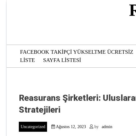
Skip
to
content
FACEBOOK TAKIPÇI YÜKSELTME ÜCRETSIZ
LISTE
SAYFA LISTESI
Reasurans Şirketleri: Uluslar
Stratejileri
Uncategorized
Ağustos 12, 2023
by
admin