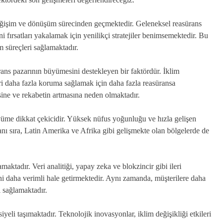
değişim ve dönüşüm sürecinden geçmektedir. Geleneksel reasürans
eni fırsatları yakalamak için yenilikçi stratejiler benimsemektedir. Bu
m süreçleri sağlamaktadır.
sürans pazarının büyümesini destekleyen bir faktördür. İklim
ileri daha fazla koruma sağlamak için daha fazla reasüransa
ine ve rekabetin artmasına neden olmaktadır.
yüme dikkat çekicidir. Yüksek nüfus yoğunluğu ve hızla gelişen
anı sıra, Latin Amerika ve Afrika gibi gelişmekte olan bölgelerde de
maktadır. Veri analitiği, yapay zeka ve blokzincir gibi ileri
ini daha verimli hale getirmektedir. Aynı zamanda, müşterilere daha
ı sağlamaktadır.
eli taşımaktadır. Teknolojik inovasyonlar, iklim değişikliği etkileri