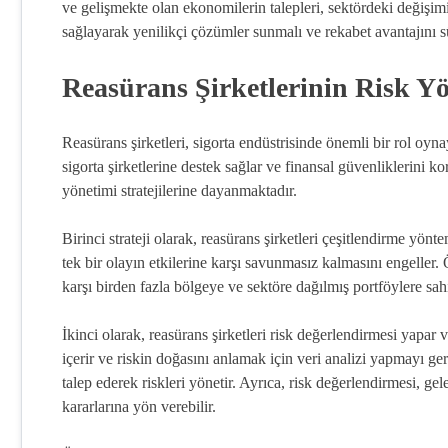
ve gelişmekte olan ekonomilerin talepleri, sektördeki değişimi
sağlayarak yenilikçi çözümler sunmalı ve rekabet avantajını s
Reasürans Şirketlerinin Risk Yön
Reasürans şirketleri, sigorta endüstrisinde önemli bir rol oynaya
sigorta şirketlerine destek sağlar ve finansal güvenliklerini ko
yönetimi stratejilerine dayanmaktadır.
Birinci strateji olarak, reasürans şirketleri çeşitlendirme yönt
tek bir olayın etkilerine karşı savunmasız kalmasını engeller. Ö
karşı birden fazla bölgeye ve sektöre dağılmış portföylere sahip 
İkinci olarak, reasürans şirketleri risk değerlendirmesi yapar v
içerir ve riskin doğasını anlamak için veri analizi yapmayı gere
talep ederek riskleri yönetir. Ayrıca, risk değerlendirmesi, gel
kararlarına yön verebilir.