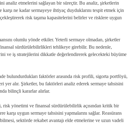
ni analiz etmelerini sağlayan bir süreçtir. Bu analiz, şirketlerin
e karşı ne kadar sermayeye ihtiyaç duyduklarını tespit etmek için
ekleştirerek risk taşıma kapasitelerini belirler ve risklere uygun
ansını olumlu yönde etkiler. Yeterli sermaye olmadan, şirketler
nansal sürdürülebilirlikleri tehlikeye girebilir. Bu nedenle,
ini ve iş stratejilerini dikkatle değerlendirerek gelecekteki büyüme
 bulundurdukları faktörler arasında risk profili, sigorta portföyü,
ri yer alır. Şirketler, bu faktörleri analiz ederek sermaye tahsisini
a bilinçli kararlar alırlar.
risk yönetimi ve finansal sürdürülebilirlik açısından kritik bir
lere karşı uygun sermaye tahsisini yapmalarını sağlar. Reasürans
abilmesi, sektörde rekabet avantajı elde etmelerine ve uzun vadeli