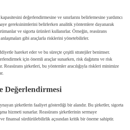
 kapasitesini değerlendirmesine ve sınırlarını belirlemesine yardımcı
sermaye gereksinimlerini belirlerken analitik yöntemlere dayanarak
strümanlar ve sigorta ürünleri kullanırlar. Örneğin, reasürans
 anlaşmaları gibi araçlarla risklerini yönetebilirler.
iyetle hareket eder ve bu süreçte çeşitli stratejiler benimser.
rlendirmek için önemli araçlar sunarken, risk dağıtımı ve risk
r. Reasürans şirketleri, bu yöntemler aracılığıyla riskleri minimize
r.
e Değerlendirmesi
ayan şirketlerin faaliyet gösterdiği bir alandır. Bu şirketler, sigorta
laşma hizmeti sunarlar. Reasürans şirketlerinin sermaye
 ve finansal sürdürülebilirlik açısından kritik bir öneme sahiptir.