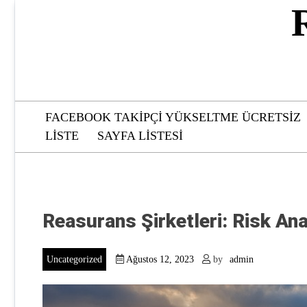
Skip
to
content
FACEBOOK TAKIPÇI YÜKSELTME ÜCRETSIZ
LISTE
SAYFA LISTESI
Reasurans Şirketleri: Risk Ana
Uncategorized
Ağustos 12, 2023
by
admin