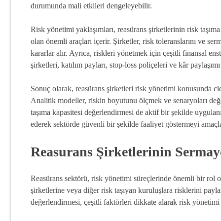
durumunda mali etkileri dengeleyebilir.
Risk yönetimi yaklaşımları, reasürans şirketlerinin risk taşıma
olan önemli araçları içerir. Şirketler, risk toleranslarını ve 
kararlar alır. Ayrıca, riskleri yönetmek için çeşitli finansal en
şirketleri, katılım payları, stop-loss poliçeleri ve kâr paylaşımı
Sonuç olarak, reasürans şirketleri risk yönetimi konusunda cidd
Analitik modeller, riskin boyutunu ölçmek ve senaryoları değe
taşıma kapasitesi değerlendirmesi de aktif bir şekilde uygulanı
ederek sektörde güvenli bir şekilde faaliyet göstermeyi amaçla
Reasurans Şirketlerinin Sermay
Reasürans sektörü, risk yönetimi süreçlerinde önemli bir rol oyn
şirketlerine veya diğer risk taşıyan kuruluşlara risklerini pay
değerlendirmesi, çeşitli faktörleri dikkate alarak risk yönetimi