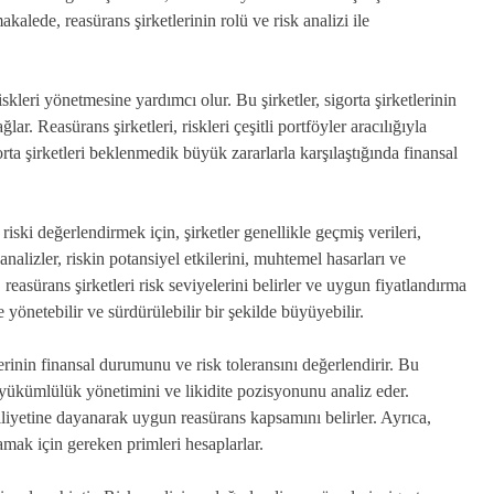
akalede, reasürans şirketlerinin rolü ve risk analizi ile
skleri yönetmesine yardımcı olur. Bu şirketler, sigorta şirketlerinin
ar. Reasürans şirketleri, riskleri çeşitli portföyler aracılığıyla
orta şirketleri beklenmedik büyük zararlarla karşılaştığında finansal
r riski değerlendirmek için, şirketler genellikle geçmiş verileri,
u analizler, riskin potansiyel etkilerini, muhtemel hasarları ve
 reasürans şirketleri risk seviyelerini belirler ve uygun fiyatlandırma
lde yönetebilir ve sürdürülebilir bir şekilde büyüyebilir.
erinin finansal durumunu ve risk toleransını değerlendirir. Bu
e yükümlülük yönetimini ve likidite pozisyonunu analiz eder.
biliyetine dayanarak uygun reasürans kapsamını belirler. Ayrıca,
lamak için gereken primleri hesaplarlar.