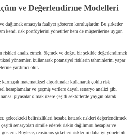
lçüm ve Değerlendirme Modelleri
 ve dağıtmak amacıyla faaliyet gösteren kuruluşlardır. Bu şirketler,
em kendi risk portföylerini yönetirler hem de müşterilerine uygun
n riskleri analiz etmek, ölçmek ve doğru bir şekilde değerlendirmek
tistiksel yöntemleri kullanarak potansiyel risklerin tahminlerini yapar
elerine yardımcı olur.
le karmaşık matematiksel algoritmalar kullanarak çoklu risk
tiksel hesaplamalar ve geçmiş verilere dayalı senaryo analizi gibi
inansal piyasalar olmak üzere çeşitli sektörlerde yaygın olarak
r, gelecekteki belirsizlikleri hesaba katarak riskleri değerlendirmek
r, çeşitli senaryoları simüle ederek riskin dağılımını hesaplar ve
österir. Böylece, reasürans şirketleri risklerini daha iyi yönetebilir