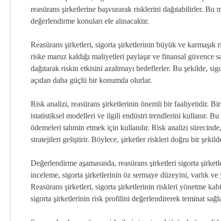
reasürans şirketlerine başvurarak risklerini dağıtabilirler. Bu m
değerlendirme konuları ele alınacaktır.
Reasürans şirketleri, sigorta şirketlerinin büyük ve karmaşık ri
riske maruz kaldığı maliyetleri paylaşır ve finansal güvence sağl
dağıtarak riskin etkisini azaltmayı hedeflerler. Bu şekilde, sig
açıdan daha güçlü bir konumda olurlar.
Risk analizi, reasürans şirketlerinin önemli bir faaliyetidir. Bi
istatistiksel modelleri ve ilgili endüstri trendlerini kullanır. B
ödemeleri tahmin etmek için kullanılır. Risk analizi sürecinde,
stratejileri geliştirir. Böylece, şirketler riskleri doğru bir şeki
Değerlendirme aşamasında, reasürans şirketleri sigorta şirketl
inceleme, sigorta şirketlerinin öz sermaye düzeyini, varlık v
Reasürans şirketleri, sigorta şirketlerinin riskleri yönetme ka
sigorta şirketlerinin risk profilini değerlendirerek teminat sağ