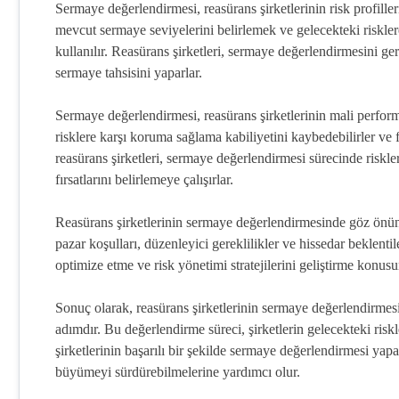
Sermaye değerlendirmesi, reasürans şirketlerinin risk profilleri
mevcut sermaye seviyelerini belirlemek ve gelecekteki riskler
kullanılır. Reasürans şirketleri, sermaye değerlendirmesini gerç
sermaye tahsisini yaparlar.
Sermaye değerlendirmesi, reasürans şirketlerinin mali perform
risklere karşı koruma sağlama kabiliyetini kaybedebilirler ve fi
reasürans şirketleri, sermaye değerlendirmesi sürecinde riskler
fırsatlarını belirlemeye çalışırlar.
Reasürans şirketlerinin sermaye değerlendirmesinde göz önünde
pazar koşulları, düzenleyici gereklilikler ve hissedar beklentile
optimize etme ve risk yönetimi stratejilerini geliştirme konusund
Sonuç olarak, reasürans şirketlerinin sermaye değerlendirmesi, 
adımdır. Bu değerlendirme süreci, şirketlerin gelecekteki risk
şirketlerinin başarılı bir şekilde sermaye değerlendirmesi yap
büyümeyi sürdürebilmelerine yardımcı olur.