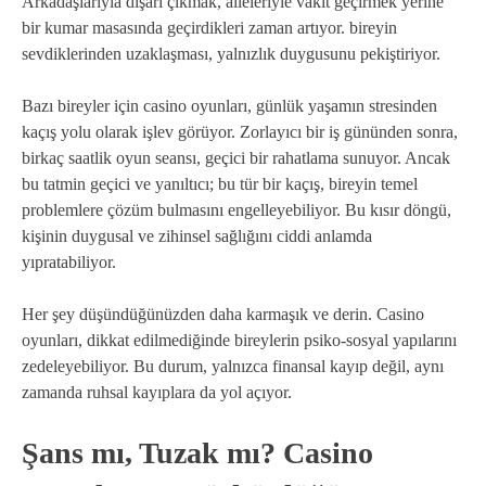
Arkadaşlarıyla dışarı çıkmak, aileleriyle vakit geçirmek yerine
bir kumar masasında geçirdikleri zaman artıyor. bireyin
sevdiklerinden uzaklaşması, yalnızlık duygusunu pekiştiriyor.
Bazı bireyler için casino oyunları, günlük yaşamın stresinden
kaçış yolu olarak işlev görüyor. Zorlayıcı bir iş gününden sonra,
birkaç saatlik oyun seansı, geçici bir rahatlama sunuyor. Ancak
bu tatmin geçici ve yanıltıcı; bu tür bir kaçış, bireyin temel
problemlere çözüm bulmasını engelleyebiliyor. Bu kısır döngü,
kişinin duygusal ve zihinsel sağlığını ciddi anlamda
yıpratabiliyor.
Her şey düşündüğünüzden daha karmaşık ve derin. Casino
oyunları, dikkat edilmediğinde bireylerin psiko-sosyal yapılarını
zedeleyebiliyor. Bu durum, yalnızca finansal kayıp değil, aynı
zamanda ruhsal kayıplara da yol açıyor.
Şans mı, Tuzak mı? Casino