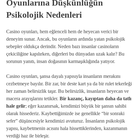
Oyunlarına Düşkünlüğün
Psikolojik Nedenleri
Casino oyunları, hem eğlenceli hem de heyecan verici bir
deneyim sunar. Ancak, bu oyunların ardında yatan psikolojik
sebepler oldukça derindir. Neden bazı insanlar casinoların
çekiciliğine kapılırken, diğerleri bu dünyadan uzak kalır? Bu
sorunun yanıtı, insan doğasının karmaşıklığında yatıyor.
Casino oyunları, şansa dayalı yapısıyla insanların merakını
cezbetmeye bayılır. Bir zar, bir deste kart ya da bir rulet tekerleği
her zaman belirsizlik taşır. Bu belirsizlik, insanların heyecan ve
macera arayışlarını tetikler.
Bir kazanç, kayıptan daha da tatlı
hale gelir
; eğer kazanırsak, kendimizi büyük bir şansın sahibi
olarak hissederiz. Kaybettiğimizde ise genellikle “bir sonraki
sefer” düşüncesiyle kendimizi avuturuz. İnsanların psikolojik
yapısı, kaybetmenin acısını hala hissettiklerinden, kazanmanın
verdiği haz ile birleşir.