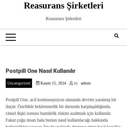
Reasurans Şirketleri
Skip
to
content
Reasurans Şirketleri
Postpill One Nasıl Kullanılır
Uncategorized
Kasım 15, 2024
by
admin
Postpill One, acil kontrasepsiyon alanında devrim yaratmış bir
ilaçtır. Özellikle beklenmedik bir durumla karşılaşıldığında,
cinsel ilişki sonrası hamilelik riskini azaltmak için kullanılır.
Fakat çoğu insan hala bunun nasıl kullanılacağı hakkında
belirsizlikler yaşıyor. İşte bu noktada devreye giren basit kurallar,