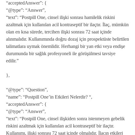
“acceptedAnswer”: {
“@type”: “Answer”,
“text”: “Postpill One, cinsel ilişki sonrası hamilelik riskini
azaltmak için kullanılan acil kontraseptif bir ilaçtır. İlaç, mümkün
olan en kısa sürede, tercihen ilişki sonrası 72 saat içinde
alınmalıdır. Kullanımında doğru dozaj için prospektüste belirtilen
talimatlara uymak önemlidir. Herhangi bir yan etki veya endişe
durumunda bir sağlık profesyoneli ile görüşülmesi tavsiye
edilir.”
},
“@type”: “Question”,
“name”: “Postpill One’in Etkileri Nelerdir? “,
“acceptedAnswer”: {
“@type”: “Answer”,
“text”: “Postpill One, cinsel ilişkiden sonra istenmeyen gebelik
riskini azaltmak için kullanılan acil kontraseptif bir ilaçtır.
Kullanımı, ilişki sonrası 72 saat içinde olmalıdır. İlacın etkileri