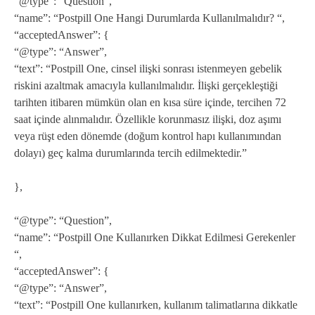
“@type”: “Question”,
“name”: “Postpill One Hangi Durumlarda Kullanılmalıdır? “,
“acceptedAnswer”: {
“@type”: “Answer”,
“text”: “Postpill One, cinsel ilişki sonrası istenmeyen gebelik
riskini azaltmak amacıyla kullanılmalıdır. İlişki gerçekleştiği
tarihten itibaren mümkün olan en kısa süre içinde, tercihen 72
saat içinde alınmalıdır. Özellikle korunmasız ilişki, doz aşımı
veya rüşt eden dönemde (doğum kontrol hapı kullanımından
dolayı) geç kalma durumlarında tercih edilmektedir.”
},
“@type”: “Question”,
“name”: “Postpill One Kullanırken Dikkat Edilmesi Gerekenler
“,
“acceptedAnswer”: {
“@type”: “Answer”,
“text”: “Postpill One kullanırken, kullanım talimatlarına dikkatle