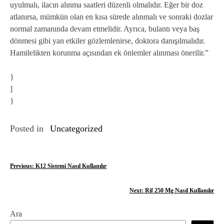
uyulmalı, ilacın alınma saatleri düzenli olmalıdır. Eğer bir doz
atlanırsa, mümkün olan en kısa sürede alınmalı ve sonraki dozlar
normal zamanında devam etmelidir. Ayrıca, bulantı veya baş
dönmesi gibi yan etkiler gözlemlenirse, doktora danışılmalıdır.
Hamilelikten korunma açısından ek önlemler alınması önerilir.”
}
]
}
Posted in
Uncategorized
Y
Previous:
K12 Sistemi Nasıl Kullanılır
a
Next:
Rif 250 Mg Nasıl Kullanılır
z
Ara
ı