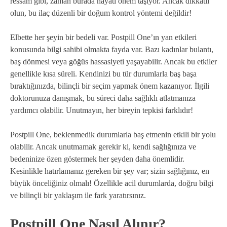
ressam gibi, zaman burada hayati önem taşıyor. Ancak dikkatli
olun, bu ilaç düzenli bir doğum kontrol yöntemi değildir!
Elbette her şeyin bir bedeli var. Postpill One’ın yan etkileri
konusunda bilgi sahibi olmakta fayda var. Bazı kadınlar bulantı,
baş dönmesi veya göğüs hassasiyeti yaşayabilir. Ancak bu etkiler
genellikle kısa süreli. Kendinizi bu tür durumlarla baş başa
bıraktığınızda, bilinçli bir seçim yapmak önem kazanıyor. İlgili
doktorunuza danışmak, bu süreci daha sağlıklı atlatmanıza
yardımcı olabilir. Unutmayın, her bireyin tepkisi farklıdır!
Postpill One, beklenmedik durumlarla baş etmenin etkili bir yolu
olabilir. Ancak unutmamak gerekir ki, kendi sağlığınıza ve
bedeninize özen göstermek her şeyden daha önemlidir.
Kesinlikle hatırlamanız gereken bir şey var; sizin sağlığınız, en
büyük önceliğiniz olmalı! Özellikle acil durumlarda, doğru bilgi
ve bilinçli bir yaklaşım ile fark yaratırsınız.
Postpill One Nasıl Alınır?