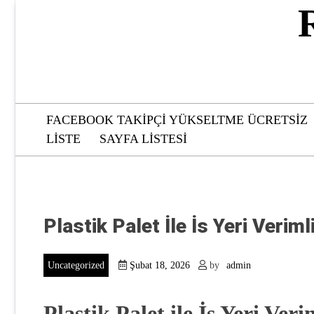
Skip
to
content
FACEBOOK TAKIPÇI YÜKSELTME ÜCRETSIZ
LISTE
SAYFA LISTESI
Plastik Palet İle İs Yeri Verimli
Uncategorized
Şubat 18, 2026
by
admin
Plastik Palet ile İş Yeri Verim