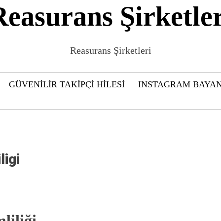
Reasurans Şirketler
Reasurans Şirketleri
GÜVENILIR TAKIPÇI HILESI
INSTAGRAM BAYAN
ligi
liliği