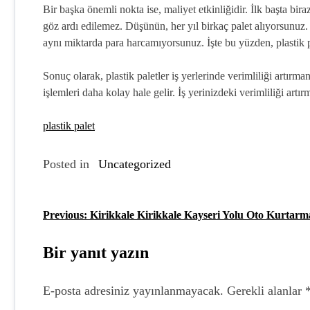
Bir başka önemli nokta ise, maliyet etkinliğidir. İlk başta bira
göz ardı edilemez. Düşünün, her yıl birkaç palet alıyorsunuz.
aynı miktarda para harcamıyorsunuz. İşte bu yüzden, plastik pa
Sonuç olarak, plastik paletler iş yerlerinde verimliliği artır
işlemleri daha kolay hale gelir. İş yerinizdeki verimliliği art
plastik palet
Posted in
Uncategorized
Previous:
Kirikkale Kirikkale Kayseri Yolu Oto Kurtarm
Y
a
Bir yanıt yazın
z
E-posta adresiniz yayınlanmayacak.
Gerekli alanlar
ı