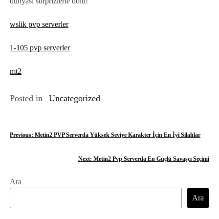
dünyası sürprizlerle dolu!
wslik pvp serverler
1-105 pvp serverler
mt2
Posted in
Uncategorized
Y
Previous:
Metin2 PVP Serverda Yüksek Seviye Karakter İçin En İyi Silahlar
a
Next:
Metin2 Pvp Serverda En Güçlü Savaşçı Seçimi
z
Ara
ı
Ara
g