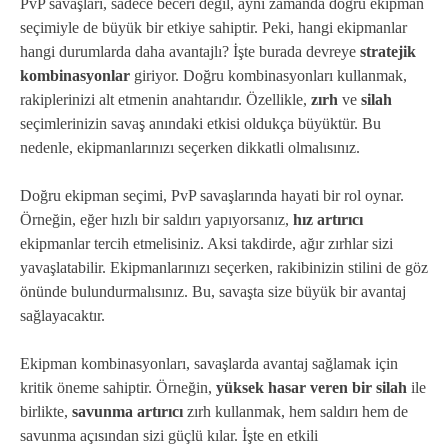
PvP savaşları, sadece beceri değil, aynı zamanda doğru ekipman
seçimiyle de büyük bir etkiye sahiptir. Peki, hangi ekipmanlar
hangi durumlarda daha avantajlı? İşte burada devreye
stratejik
kombinasyonlar
giriyor. Doğru kombinasyonları kullanmak,
rakiplerinizi alt etmenin anahtarıdır. Özellikle,
zırh
ve
silah
seçimlerinizin savaş anındaki etkisi oldukça büyüktür. Bu
nedenle, ekipmanlarınızı seçerken dikkatli olmalısınız.
Doğru ekipman seçimi, PvP savaşlarında hayati bir rol oynar.
Örneğin, eğer hızlı bir saldırı yapıyorsanız,
hız artırıcı
ekipmanlar tercih etmelisiniz. Aksi takdirde, ağır zırhlar sizi
yavaşlatabilir. Ekipmanlarınızı seçerken, rakibinizin stilini de göz
önünde bulundurmalısınız. Bu, savaşta size büyük bir avantaj
sağlayacaktır.
Ekipman kombinasyonları, savaşlarda avantaj sağlamak için
kritik öneme sahiptir. Örneğin,
yüksek hasar veren bir silah
ile
birlikte,
savunma artırıcı
zırh kullanmak, hem saldırı hem de
savunma açısından sizi güçlü kılar. İşte en etkili