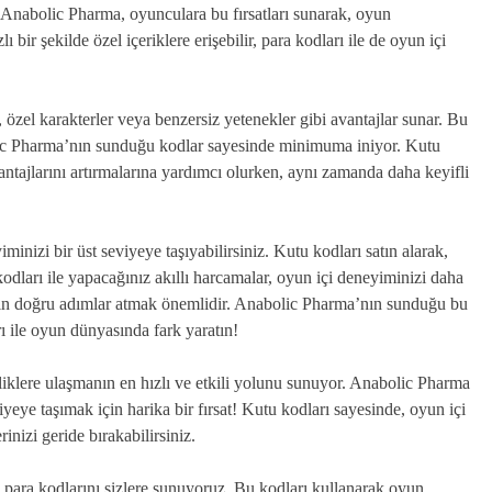
 Anabolic Pharma, oyunculara bu fırsatları sunarak, oyun
 bir şekilde özel içeriklere erişebilir, para kodları ile de oyun içi
 özel karakterler veya benzersiz yetenekler gibi avantajlar sunar. Bu
lic Pharma’nın sunduğu kodlar sayesinde minimuma iniyor. Kutu
antajlarını artırmalarına yardımcı olurken, aynı zamanda daha keyifli
inizi bir üst seviyeye taşıyabilirsiniz. Kutu kodları satın alarak,
kodları ile yapacağınız akıllı harcamalar, oyun içi deneyiminizi daha
için doğru adımlar atmak önemlidir. Anabolic Pharma’nın sunduğu bu
ı ile oyun dünyasında fark yaratın!
iklere ulaşmanın en hızlı ve etkili yolunu sunuyor. Anabolic Pharma
iyeye taşımak için harika bir fırsat! Kutu kodları sayesinde, oyun içi
rinizi geride bırakabilirsiniz.
 para kodlarını sizlere sunuyoruz. Bu kodları kullanarak oyun