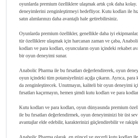
oyunlarda premium özelliklere ulaşmak artık çok daha kolay.
deneyimlerini zenginleştirmeyi hedefliyor. Kutu kodları ile hızlı
satın alımlarınızı daha avantajlı hale getirebilirsiniz.
Oyunlarda premium özellikler, genellikle daha iyi ekipmanlar,
tür özelliklere ulaşmak için harcanan zaman ve çaba, Anabo
kodları ve para kodları, oyuncuların oyun içindeki rekabet av
bir oyun deneyimi sunar.
Anabolic Pharma ile bu fırsatları değerlendirerek, oyun deneyim
oyun içindeki tüm potansiyelinizi açığa çıkarın. Ayrıca, para 
da zenginleştirecek. Unutmayın, kaliteli bir oyun deneyimi 
fırsatları kaçırmayın, hemen şimdi kutu kodları ve para kodlar
Kutu kodları ve para kodları, oyun dünyasında premium özell
ile bu fırsatları değerlendirmek, oyun deneyiminizi bir üst sev
avantajlar elde edebilir, karakterinizi güçlendirebilir ve rakiple
Anabolic Pharma olarak, en güncel ve geçerli kutu kodları ile