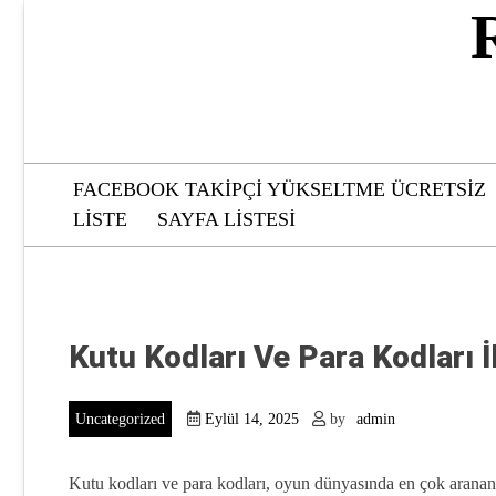
Skip
to
content
FACEBOOK TAKIPÇI YÜKSELTME ÜCRETSIZ
LISTE
SAYFA LISTESI
Kutu Kodları Ve Para Kodları 
Uncategorized
Eylül 14, 2025
by
admin
Kutu kodları ve para kodları, oyun dünyasında en çok aranan 