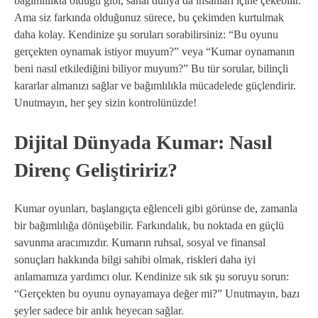
bağımlılıkta olduğu gibi, sanal dünya da insanları içine çekebilir.
Ama siz farkında olduğunuz sürece, bu çekimden kurtulmak
daha kolay. Kendinize şu soruları sorabilirsiniz: “Bu oyunu
gerçekten oynamak istiyor muyum?” veya “Kumar oynamanın
beni nasıl etkilediğini biliyor muyum?” Bu tür sorular, bilinçli
kararlar almanızı sağlar ve bağımlılıkla mücadelede güçlendirir.
Unutmayın, her şey sizin kontrolünüzde!
Dijital Dünyada Kumar: Nasıl
Direnç Geliştiririz?
Kumar oyunları, başlangıçta eğlenceli gibi görünse de, zamanla
bir bağımlılığa dönüşebilir. Farkındalık, bu noktada en güçlü
savunma aracımızdır. Kumarın ruhsal, sosyal ve finansal
sonuçları hakkında bilgi sahibi olmak, riskleri daha iyi
anlamamıza yardımcı olur. Kendinize sık sık şu soruyu sorun:
“Gerçekten bu oyunu oynayamaya değer mi?” Unutmayın, bazı
şeyler sadece bir anlık heyecan sağlar.