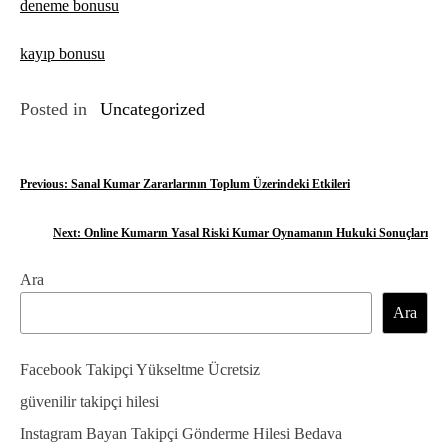
deneme bonusu
kayıp bonusu
Posted in
Uncategorized
Y
Previous:
Sanal Kumar Zararlarının Toplum Üzerindeki Etkileri
a
Next:
Online Kumarın Yasal Riski Kumar Oynamanın Hukuki Sonuçları
z
Ara
ı
Ara
g
e
Facebook Takipçi Yükseltme Ücretsiz
z
güvenilir takipçi hilesi
Instagram Bayan Takipçi Gönderme Hilesi Bedava
i