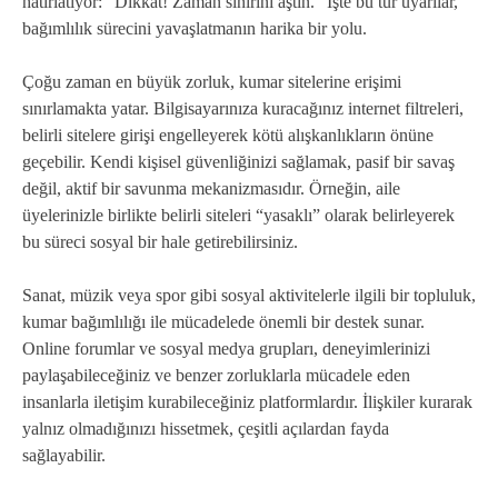
hatırlatıyor: “Dikkat! Zaman sınırını aştın.” İşte bu tür uyarılar,
bağımlılık sürecini yavaşlatmanın harika bir yolu.
Çoğu zaman en büyük zorluk, kumar sitelerine erişimi
sınırlamakta yatar. Bilgisayarınıza kuracağınız internet filtreleri,
belirli sitelere girişi engelleyerek kötü alışkanlıkların önüne
geçebilir. Kendi kişisel güvenliğinizi sağlamak, pasif bir savaş
değil, aktif bir savunma mekanizmasıdır. Örneğin, aile
üyelerinizle birlikte belirli siteleri “yasaklı” olarak belirleyerek
bu süreci sosyal bir hale getirebilirsiniz.
Sanat, müzik veya spor gibi sosyal aktivitelerle ilgili bir topluluk,
kumar bağımlılığı ile mücadelede önemli bir destek sunar.
Online forumlar ve sosyal medya grupları, deneyimlerinizi
paylaşabileceğiniz ve benzer zorluklarla mücadele eden
insanlarla iletişim kurabileceğiniz platformlardır. İlişkiler kurarak
yalnız olmadığınızı hissetmek, çeşitli açılardan fayda
sağlayabilir.