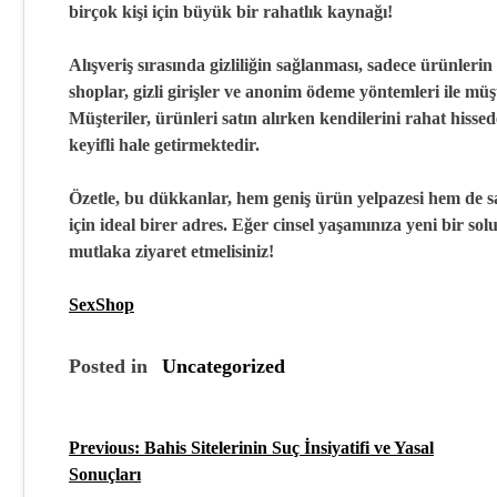
birçok kişi için büyük bir rahatlık kaynağı!
Alışveriş sırasında gizliliğin sağlanması, sadece ürünlerin
shoplar,
gizli girişler
ve
anonim ödeme yöntemleri
ile müş
Müşteriler, ürünleri satın alırken kendilerini rahat hiss
keyifli hale getirmektedir.
Özetle, bu dükkanlar, hem geniş ürün yelpazesi hem de sağl
için ideal birer adres. Eğer cinsel yaşamınıza yeni bir so
mutlaka ziyaret etmelisiniz!
SexShop
Posted in
Uncategorized
Previous:
Bahis Sitelerinin Suç İnsiyatifi ve Yasal
Y
Sonuçları
a