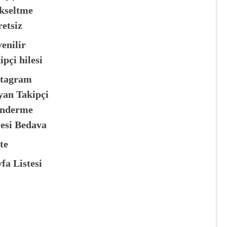
kseltme
etsiz
enilir
ipçi hilesi
stagram
yan Takipçi
nderme
lesi Bedava
te
fa Listesi