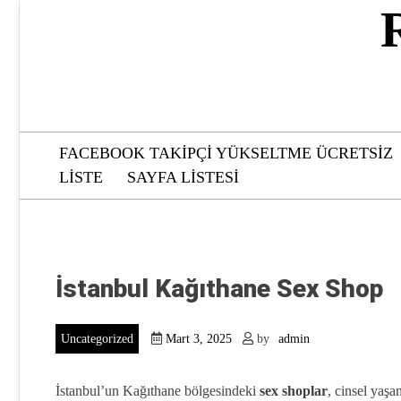
Skip
to
content
FACEBOOK TAKIPÇI YÜKSELTME ÜCRETSIZ
LISTE
SAYFA LISTESI
İstanbul Kağıthane Sex Shop
Uncategorized
Mart 3, 2025
by
admin
İstanbul’un Kağıthane bölgesindeki
sex shoplar
, cinsel yaşa