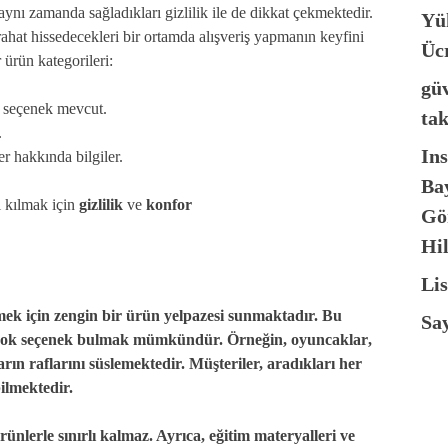
 aynı zamanda sağladıkları gizlilik ile de dikkat çekmektedir.
Yü
 rahat hissedecekleri bir ortamda alışveriş yapmanın keyfini
Ücr
 ürün kategorileri:
güv
k seçenek mevcut.
tak
.
In
er hakkında bilgiler.
Ba
l kılmak için
gizlilik
ve
konfor
Gö
Hi
Lis
mek için
zengin bir ürün yelpazesi
sunmaktadır. Bu
Say
birçok seçenek bulmak mümkündür. Örneğin,
oyuncaklar
,
arın raflarını süslemektedir. Müşteriler, aradıkları her
bilmektedir.
rünlerle sınırlı kalmaz. Ayrıca,
eğitim materyalleri
ve