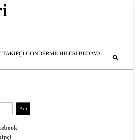
i
 TAKIPÇI GÖNDERME HILESI BEDAVA
Ara
cebook
kipçi