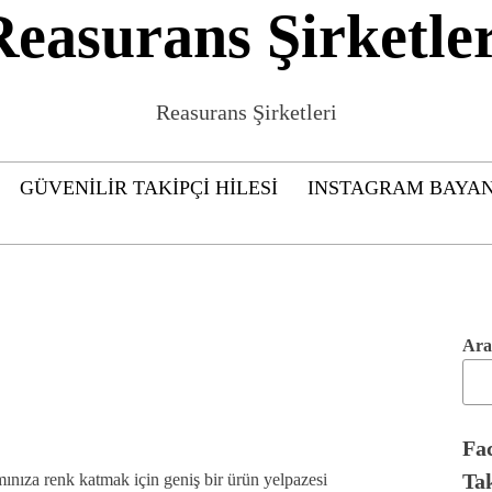
Reasurans Şirketler
Reasurans Şirketleri
GÜVENILIR TAKIPÇI HILESI
INSTAGRAM BAYAN
Ara
Fa
Ta
mınıza renk katmak için geniş bir ürün yelpazesi