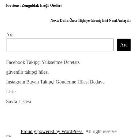
Y
Previous:
Zonguldak Ereğli Otelleri
a
Next:
Daha Önce İlişkiye Girmiş Biri Nasıl Anlaşılır
z
Ara
ı
Ara
g
e
Facebook Takipçi Yükseltme Ücretsiz
z
güvenilir takipçi hilesi
Instagram Bayan Takipçi Gönderme Hilesi Bedava
i
Liste
n
Sayfa Listesi
m
e
s
Proudly powered by WordPress
|
All right reserve