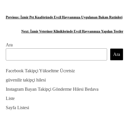
Y
Previous:
İzmir Pet Kuaföründe Evcil Hayvanınıza Uygulanan Bakım Rutinleri
a
Next:
İzmir Veteriner Kliniklerinde Evcil Hayvanınıza Yapılan Testler
z
Ara
ı
Ara
g
e
Facebook Takipçi Yükseltme Ücretsiz
z
güvenilir takipçi hilesi
Instagram Bayan Takipçi Gönderme Hilesi Bedava
i
Liste
n
Sayfa Listesi
m
e