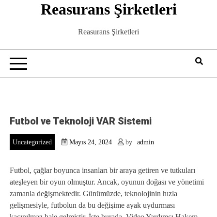
Reasurans Şirketleri
Skip
to
content
Reasurans Şirketleri
Futbol ve Teknoloji VAR Sistemi
Uncategorized
Mayıs 24, 2024
by
admin
Futbol, çağlar boyunca insanları bir araya getiren ve tutkuları
ateşleyen bir oyun olmuştur. Ancak, oyunun doğası ve yönetimi
zamanla değişmektedir. Günümüzde, teknolojinin hızla
gelişmesiyle, futbolun da bu değişime ayak uydurması
kaçınılmaz hale gelmiştir. İşte burada, Video Yardımcı Hakem