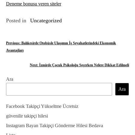
Deneme bonusu veren siteler
Posted in
Uncategorized
Y
Previous:
Balıkesirde Otobüsle Ulaşımın İş Seyahatlerindeki Ekonomik
Avantajları
a
z
Next:
İzmirde Çocuk Psikoloğu Seçerken Nelere Dikkat Edilmeli
ı
Ara
g
Ara
e
Facebook Takipçi Yükseltme Ücretsiz
z
güvenilir takipçi hilesi
i
Instagram Bayan Takipçi Gönderme Hilesi Bedava
n