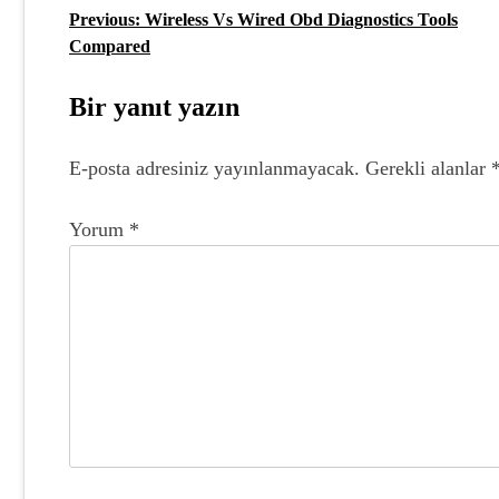
Previous:
Wireless Vs Wired Obd Diagnostics Tools
Y
Compared
a
z
Bir yanıt yazın
ı
E-posta adresiniz yayınlanmayacak.
Gerekli alanlar
g
e
Yorum
*
z
i
n
m
e
s