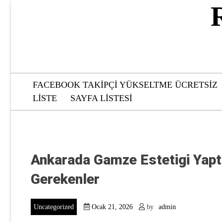
Skip
to
content
FACEBOOK TAKIPÇI YÜKSELTME ÜCRETSIZ
LISTE
SAYFA LISTESI
Ankarada Gamze Estetigi Yapt
Gerekenler
Uncategorized
Ocak 21, 2026
by
admin